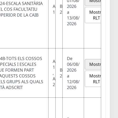
07/08/
Mostra
24-ESCALA SANITÀRIA
A
B
2026
L COS FACULTATIU
Mostra
1
2
a
PERIOR DE LA CAIB
RLT
13/08/
2026
4B-TOTS ELS COSSOS
De
A
PECIALS I ESCALES
06/08/
Mostra
1
UE FORMEN PART
B
2026
,
Mostra
'AQUESTS COSSOS
2
a
A
RLT
ELS GRUPS ALS QUALS
12/08/
2
TÀ ADSCRIT
2026