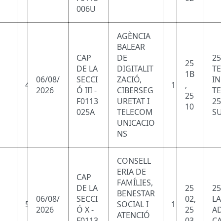
006U
AGÈNCIA
BALEAR
CAP
DE
25
25
DE LA
DIGITALIT
T
1B
06/08/
SECCI
ZACIÓ,
I
4
1
,
2026
Ó III -
CIBERSEG
T
25
F0113
URETAT I
25
10
025A
TELECOM
SU
UNICACIO
NS
CONSELL
ERIA DE
CAP
FAMÍLIES,
DE LA
25
25
BENESTAR
06/08/
SECCI
02,
LA
5
SOCIAL I
1
2026
Ó X -
25
AD
ATENCIÓ
F0113
03
CA