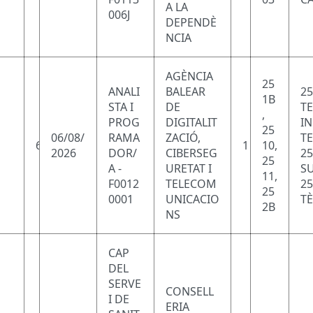
A LA
006J
DEPENDÈ
NCIA
AGÈNCIA
25
ANALI
BALEAR
25
1B
STA I
DE
T
,
PROG
DIGITALIT
I
25
06/08/
RAMA
ZACIÓ,
T
6
1
10,
2026
DOR/
CIBERSEG
25
25
A -
URETAT I
SU
11,
F0012
TELECOM
25
25
0001
UNICACIO
TÈ
2B
NS
CAP
DEL
SERVE
CONSELL
I DE
ERIA