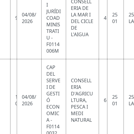
CONSELL
I
ERIA DE
JURÍDI
04/08/
LA MAR I
25
25
9
COAD
4
2026
DEL CICLE
01
LA
MINIS
DE
TRATI
L'AIGUA
U -
F0114
006M
CAP
DEL
SERVE
CONSELL
I DE
ERIA
GESTI
D'AGRICU
1
04/08/
25
25
Ó
LTURA,
6
0
2026
01
LA
ECON
PESCA I
OMIC
MEDI
A -
NATURAL
F0114
0032