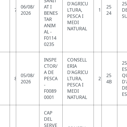
SANIT
D'AGRICU
25
06/08/
AT I
25
7
LTURA,
1
DE
2026
BENES
24
PESCA I
SU
TAR
MEDI
ANIM
NATURAL
AL -
F0114
0235
INSPE
CONSELL
25
CTOR/
ERIA
ES
A DE
D'AGRICU
05/08/
25
Q
8
PESCA
LTURA,
2
2026
4B
D
-
PESCA I
D
F0089
MEDI
ES
0001
NATURAL
CAP
DEL
SERVE