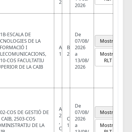
2
2026
1B-ESCALA DE
De
ECNOLOGIES DE LA
07/08/
Mostra
NFORMACIÓ I
A
B
2026
Mostra
ELECOMUNICACIONS,
1
2
a
RLT
10-COS FACULTATIU
13/08/
PERIOR DE LA CAIB
2026
De
A
02-COS DE GESTIÓ DE
07/08/
Mostra
2
 CAIB, 2503-COS
C
2026
,
Mostra
MINISTRATIU DE LA
1
a
C
RLT
IB
13/08/