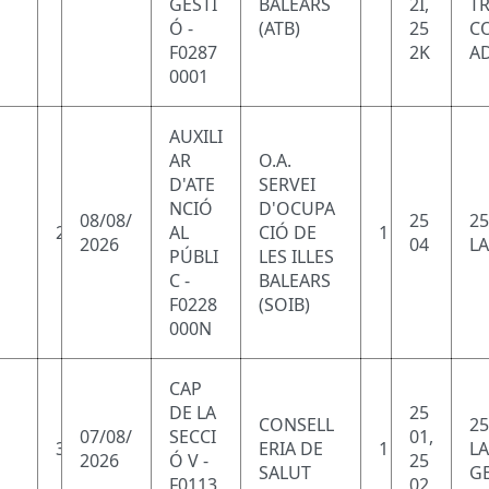
GESTI
BALEARS
2I,
TR
Ó -
(ATB)
25
CO
F0287
2K
AD
0001
AUXILI
AR
O.A.
D'ATE
SERVEI
NCIÓ
D'OCUPA
08/08/
25
25
2
AL
CIÓ DE
1
2026
04
LA
PÚBLI
LES ILLES
C -
BALEARS
F0228
(SOIB)
000N
CAP
DE LA
25
CONSELL
25
07/08/
SECCI
01,
3
ERIA DE
1
LA
2026
Ó V -
25
SALUT
GE
F0113
02