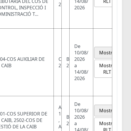
RLT
IBUTÀRIA DEL COS DE
14/08/
2
NTROL, INSPECCIÓ I
2026
MINISTRACIÓ T...
De
10/08/
Mostra
04-COS AUXILIAR DE
C
B
2026
Mostra
 CAIB
2
2
a
RLT
14/08/
2026
De
A
10/08/
Mostra
01-COS SUPERIOR DE
1
B
2026
 CAIB, 2502-COS DE
,
Mostra
2
a
STIÓ DE LA CAIB
A
RLT
14/08/