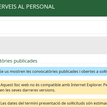
ERVEIS AL PERSONAL
òries publicades
Se us mostren les convocatòries publicades i obertes a sol·li
Aquest lloc web no és compatible amb Internet Explorer. Per
n les seves darreres versions.
Les dates del termini presentació de sol·licituds són esti