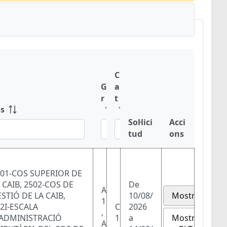
C
G
a
r
t
s
Sol·lici
Acci
tud
ons
01-COS SUPERIOR DE
 CAIB, 2502-COS DE
De
A
STIÓ DE LA CAIB,
10/08/
Mostra
1
2I-ESCALA
C
2026
,
Mostra
'ADMINISTRACIÓ
1
a
A