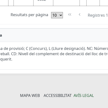
Resultats per pàgina
Registres 1
a
a de provisió; C (Concurs), L (Lliure designació). NC: Núme
reball. CD: Nivell del complement de destinació del lloc de tre
equerit.
MAPA WEB
ACCESSIBILITAT
AVÍS LEGAL