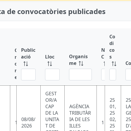
sta de convocatòries publicades
Co
di
Public
N
co
O
Organis
ació
Lloc
C
s
r
me
Co
d
r
l
e
GEST
OR/A
25
25
CAP
AGÈNCIA
01,
LA
DE LA
TRIBUTÀR
25
GE
08/08/
UNITA
IA DE LES
02,
25
1
1
2026
T DE
ILLES
25
D