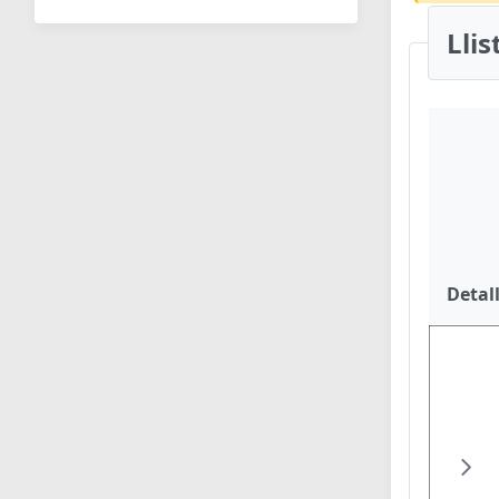
Lli
Detal