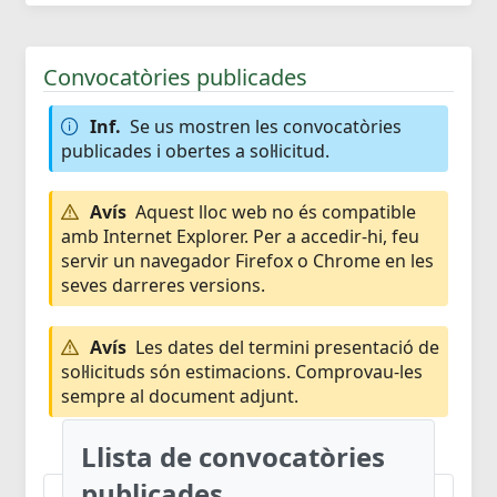
Convocatòries publicades
Inf.
Se us mostren les convocatòries
publicades i obertes a sol·licitud.
Avís
Aquest lloc web no és compatible
amb Internet Explorer. Per a accedir-hi, feu
servir un navegador Firefox o Chrome en les
seves darreres versions.
Avís
Les dates del termini presentació de
sol·licituds són estimacions. Comprovau-les
sempre al document adjunt.
Llista de convocatòries
publicades