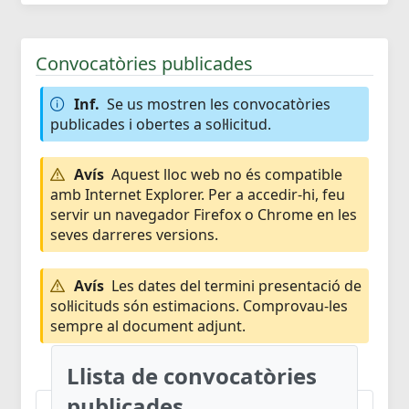
Convocatòries publicades
Inf.
Se us mostren les convocatòries
publicades i obertes a sol·licitud.
Avís
Aquest lloc web no és compatible
amb Internet Explorer. Per a accedir-hi, feu
servir un navegador Firefox o Chrome en les
seves darreres versions.
Avís
Les dates del termini presentació de
sol·licituds són estimacions. Comprovau-les
sempre al document adjunt.
Llista de convocatòries
publicades