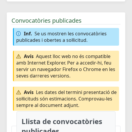
Convocatòries publicades
Inf.
Se us mostren les convocatòries
publicades i obertes a sol·licitud.
Avís
Aquest lloc web no és compatible
amb Internet Explorer. Per a accedir-hi, feu
servir un navegador Firefox o Chrome en les
seves darreres versions.
Avís
Les dates del termini presentació de
sol·licituds són estimacions. Comprovau-les
sempre al document adjunt.
Llista de convocatòries
publicades