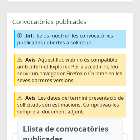
Convocatòries publicades
Inf.
Se us mostren les convocatòries
publicades i obertes a sol·licitud.
Avís
Aquest lloc web no és compatible
amb Internet Explorer. Per a accedir-hi, feu
servir un navegador Firefox o Chrome en les
seves darreres versions.
Avís
Les dates del termini presentació de
sol·licituds són estimacions. Comprovau-les
sempre al document adjunt.
Llista de convocatòries
publicades