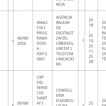
NCIA
AGÈNCIA
25
ANALI
BALEAR
25
1B
STA I
DE
T
,
PROG
DIGITALIT
I
25
06/08/
RAMA
ZACIÓ,
T
4
1
10,
2026
DOR/
CIBERSEG
25
25
A -
URETAT I
SU
11,
F0012
TELECOM
25
25
0001
UNICACIO
TÈ
2B
NS
CAP
DEL
SERVE
CONSELL
I DE
ERIA
SANIT
D'AGRICU
25
06/08/
AT I
25
5
LTURA,
1
DE