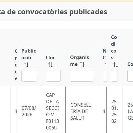
sta de convocatòries publicades
Co
di
Public
N
co
O
Organis
ació
Lloc
C
s
r
me
Co
d
r
l
e
CAP
DE LA
25
CONSELL
25
07/08/
SECCI
01,
1
ERIA DE
1
LA
2026
Ó V -
25
SALUT
GE
F0113
02
006U