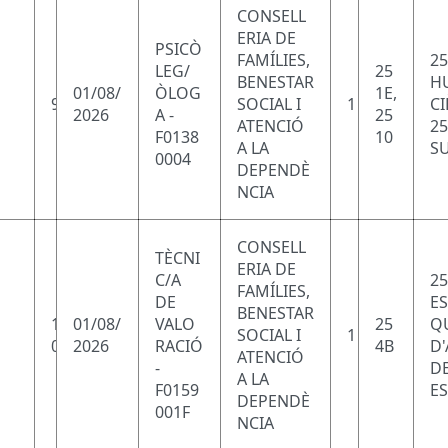
CONSELL
ERIA DE
PSICÒ
FAMÍLIES,
25
LEG/
25
BENESTAR
HU
01/08/
ÒLOG
1E,
9
SOCIAL I
1
CI
2026
A -
25
ATENCIÓ
25
F0138
10
A LA
SU
0004
DEPENDÈ
NCIA
CONSELL
TÈCNI
ERIA DE
C/A
25
FAMÍLIES,
DE
ES
BENESTAR
1
01/08/
VALO
25
Q
SOCIAL I
1
0
2026
RACIÓ
4B
D
ATENCIÓ
-
D
A LA
F0159
ES
DEPENDÈ
001F
NCIA