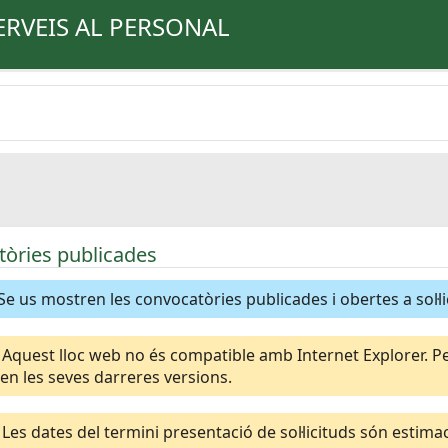
ERVEIS AL PERSONAL
òries publicades
Se us mostren les convocatòries publicades i obertes a sol·li
Aquest lloc web no és compatible amb Internet Explorer. Per
n les seves darreres versions.
Les dates del termini presentació de sol·licituds són esti