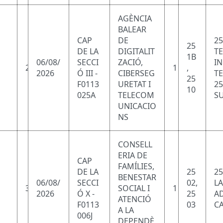
AGÈNCIA
BALEAR
CAP
DE
25
25
DE LA
DIGITALIT
T
1B
06/08/
SECCI
ZACIÓ,
I
2
1
,
2026
Ó III -
CIBERSEG
T
25
F0113
URETAT I
25
10
025A
TELECOM
SU
UNICACIO
NS
CONSELL
ERIA DE
CAP
FAMÍLIES,
DE LA
25
25
BENESTAR
06/08/
SECCI
02,
LA
3
SOCIAL I
1
2026
Ó X -
25
AD
ATENCIÓ
F0113
03
CA
A LA
006J
DEPENDÈ