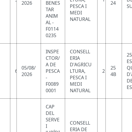
2026
BENES
24
PESCA I
SU
TAR
MEDI
ANIM
NATURAL
AL -
F0114
0235
INSPE
CONSELL
25
CTOR/
ERIA
ES
A DE
D'AGRICU
05/08/
25
Q
6
PESCA
LTURA,
2
2026
4B
D
-
PESCA I
D
F0089
MEDI
ES
0001
NATURAL
CAP
DEL
SERVE
CONSELL
I
ERIA DE