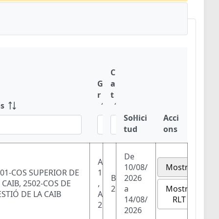
C
G
a
r
t
s
Sol·lici
Acci
tud
ons
De
A
10/08/
Mostra
01-COS SUPERIOR DE
1
B
2026
 CAIB, 2502-COS DE
,
Mostra
2
a
STIÓ DE LA CAIB
A
RLT
14/08/
2
2026