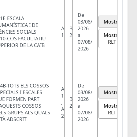
De
1E-ESCALA
03/08/
Mostra
MANÍSTICA I DE
A
B
2026
ÈNCIES SOCIALS,
Mostra
1
2
a
10-COS FACULTATIU
RLT
07/08/
PERIOR DE LA CAIB
2026
4B-TOTS ELS COSSOS
De
A
PECIALS I ESCALES
03/08/
Mostra
1
UE FORMEN PART
B
2026
,
Mostra
'AQUESTS COSSOS
2
a
A
RLT
ELS GRUPS ALS QUALS
07/08/
2
TÀ ADSCRIT
2026