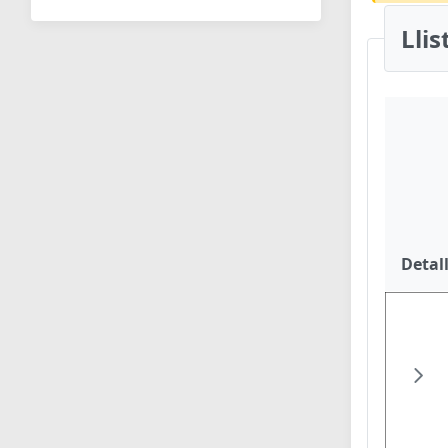
Lli
Detal