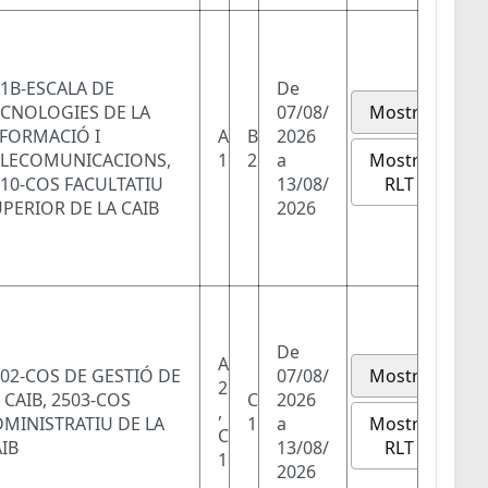
1B-ESCALA DE
De
ECNOLOGIES DE LA
07/08/
Mostra
NFORMACIÓ I
A
B
2026
Mostra
ELECOMUNICACIONS,
1
2
a
RLT
10-COS FACULTATIU
13/08/
PERIOR DE LA CAIB
2026
De
A
02-COS DE GESTIÓ DE
07/08/
Mostra
2
 CAIB, 2503-COS
C
2026
,
Mostra
MINISTRATIU DE LA
1
a
C
RLT
IB
13/08/
1
2026