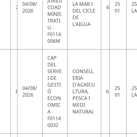
JURÍDI
04/08/
LA MAR I
25
25
7
COAD
4
2026
DEL CICLE
01
LA
MINIS
DE
TRATI
L'AIGUA
U -
F0114
006M
CAP
DEL
SERVE
CONSELL
I DE
ERIA
GESTI
D'AGRICU
04/08/
25
25
8
Ó
LTURA,
6
2026
01
LA
ECON
PESCA I
OMIC
MEDI
A -
NATURAL
F0114
0032