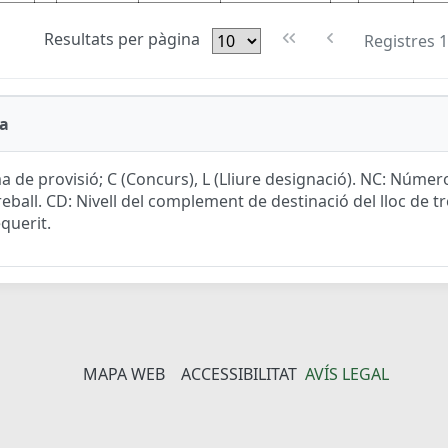
Resultats per pàgina
Registres 1
a
a de provisió; C (Concurs), L (Lliure designació). NC: Núme
reball. CD: Nivell del complement de destinació del lloc de tre
equerit.
MAPA WEB
ACCESSIBILITAT
AVÍS LEGAL