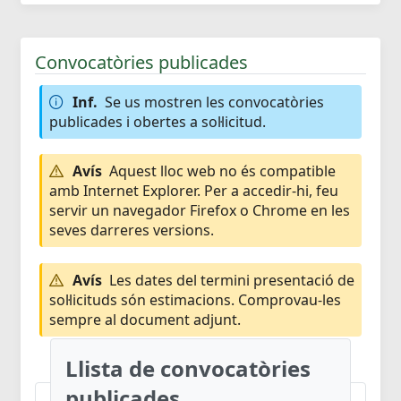
Convocatòries publicades
Inf.
Se us mostren les convocatòries
publicades i obertes a sol·licitud.
Avís
Aquest lloc web no és compatible
amb Internet Explorer. Per a accedir-hi, feu
servir un navegador Firefox o Chrome en les
seves darreres versions.
Avís
Les dates del termini presentació de
sol·licituds són estimacions. Comprovau-les
sempre al document adjunt.
Llista de convocatòries
publicades