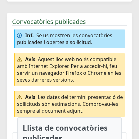
Convocatòries publicades
Inf.
Se us mostren les convocatòries
publicades i obertes a sol·licitud.
Avís
Aquest lloc web no és compatible
amb Internet Explorer. Per a accedir-hi, feu
servir un navegador Firefox o Chrome en les
seves darreres versions.
Avís
Les dates del termini presentació de
sol·licituds són estimacions. Comprovau-les
sempre al document adjunt.
Llista de convocatòries
publicades