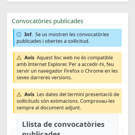
Convocatòries publicades
Inf.
Se us mostren les convocatòries
publicades i obertes a sol·licitud.
Avís
Aquest lloc web no és compatible
amb Internet Explorer. Per a accedir-hi, feu
servir un navegador Firefox o Chrome en les
seves darreres versions.
Avís
Les dates del termini presentació de
sol·licituds són estimacions. Comprovau-les
sempre al document adjunt.
Llista de convocatòries
publicades