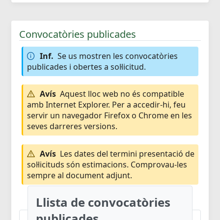
Convocatòries publicades
Inf.
Se us mostren les convocatòries
publicades i obertes a sol·licitud.
Avís
Aquest lloc web no és compatible
amb Internet Explorer. Per a accedir-hi, feu
servir un navegador Firefox o Chrome en les
seves darreres versions.
Avís
Les dates del termini presentació de
sol·licituds són estimacions. Comprovau-les
sempre al document adjunt.
Llista de convocatòries
publicades