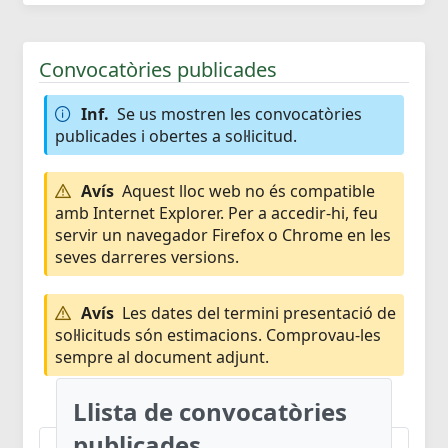
Convocatòries publicades
Inf.
Se us mostren les convocatòries
publicades i obertes a sol·licitud.
Avís
Aquest lloc web no és compatible
amb Internet Explorer. Per a accedir-hi, feu
servir un navegador Firefox o Chrome en les
seves darreres versions.
Avís
Les dates del termini presentació de
sol·licituds són estimacions. Comprovau-les
sempre al document adjunt.
Llista de convocatòries
publicades