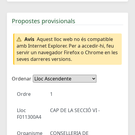
Propostes provisionals
Avís
Aquest lloc web no és compatible
amb Internet Explorer. Per a accedir-hi, feu
servir un navegador Firefox o Chrome en les
seves darreres versions.
Ordenar
Ordre
1
Lloc
CAP DE LA SECCIÓ VI -
F011300A4
Organisme
CONSELLERIA DE