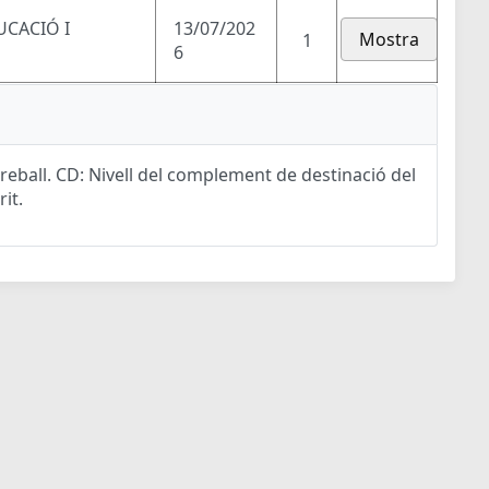
UCACIÓ I
13/07/202
Mostra
1
6
eball. CD: Nivell del complement de destinació del
rit.