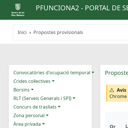
PFUNCIONA2 - PORTAL DE S
Inici
Propostes provisionals
Proposte
Convocatòries d'ocupació temporal
Crides col·lectives
Borsins
Avís
Chrome e
RLT (Serveis Generals i SPI)
Concurs de trasllats
Zona personal
Àrea privada
L
Or