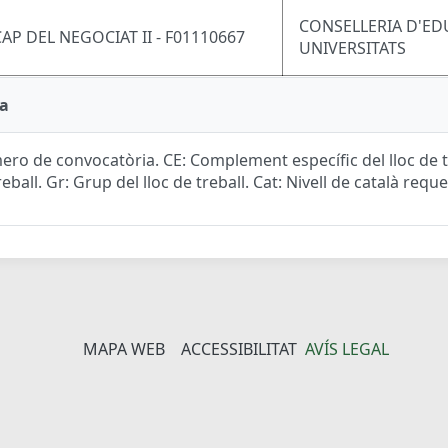
CONSELLERIA D'ED
CAP DEL NEGOCIAT II - F01110667
UNIVERSITATS
a
ro de convocatòria. CE: Complement específic del lloc de tr
reball. Gr: Grup del lloc de treball. Cat: Nivell de català reque
MAPA WEB
ACCESSIBILITAT
AVÍS LEGAL