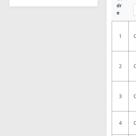
dr
e
1
2
C
3
4