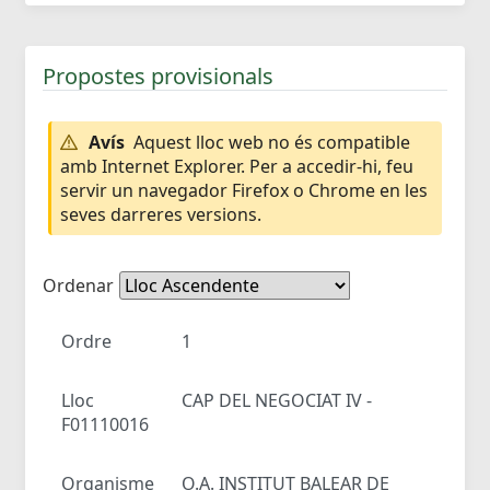
Propostes provisionals
Avís
Aquest lloc web no és compatible
amb Internet Explorer. Per a accedir-hi, feu
servir un navegador Firefox o Chrome en les
seves darreres versions.
Ordenar
Ordre
1
Lloc
CAP DEL NEGOCIAT IV -
F01110016
Organisme
O.A. INSTITUT BALEAR DE