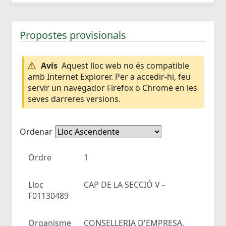
Propostes provisionals
Avís
Aquest lloc web no és compatible
amb Internet Explorer. Per a accedir-hi, feu
servir un navegador Firefox o Chrome en les
seves darreres versions.
Ordenar
Ordre
1
Lloc
CAP DE LA SECCIÓ V -
F01130489
Organisme
CONSELLERIA D'EMPRESA,