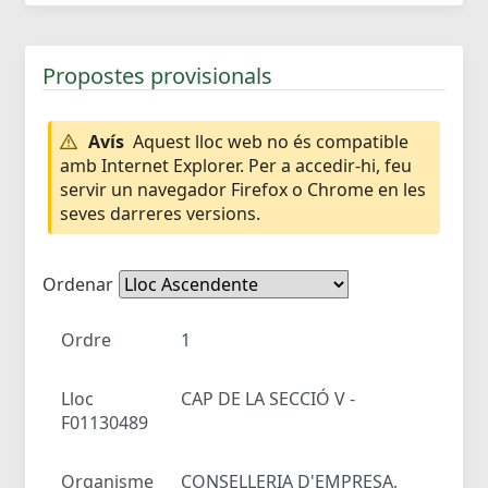
Propostes provisionals
Avís
Aquest lloc web no és compatible
amb Internet Explorer. Per a accedir-hi, feu
servir un navegador Firefox o Chrome en les
seves darreres versions.
Ordenar
Ordre
1
Lloc
CAP DE LA SECCIÓ V -
F01130489
Organisme
CONSELLERIA D'EMPRESA,