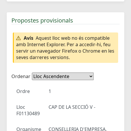
Propostes provisionals
Avís
Aquest lloc web no és compatible
amb Internet Explorer. Per a accedir-hi, feu
servir un navegador Firefox o Chrome en les
seves darreres versions.
Ordenar
Ordre
1
Lloc
CAP DE LA SECCIÓ V -
F01130489
Organisme
CONSELLERIA D'EMPRESA,