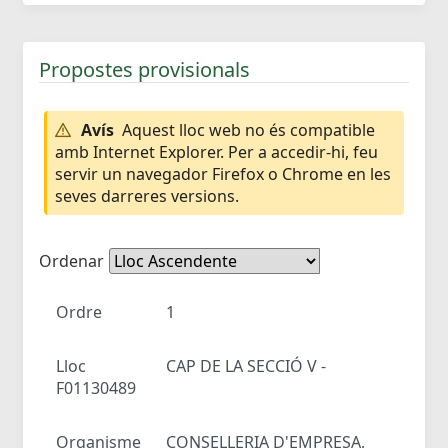
Propostes provisionals
Avís
Aquest lloc web no és compatible
amb Internet Explorer. Per a accedir-hi, feu
servir un navegador Firefox o Chrome en les
seves darreres versions.
Ordenar
Ordre
1
Lloc
CAP DE LA SECCIÓ V -
F01130489
Organisme
CONSELLERIA D'EMPRESA,