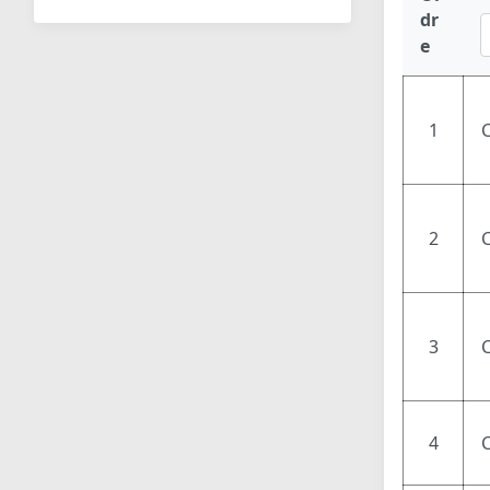
dr
e
1
2
C
3
4