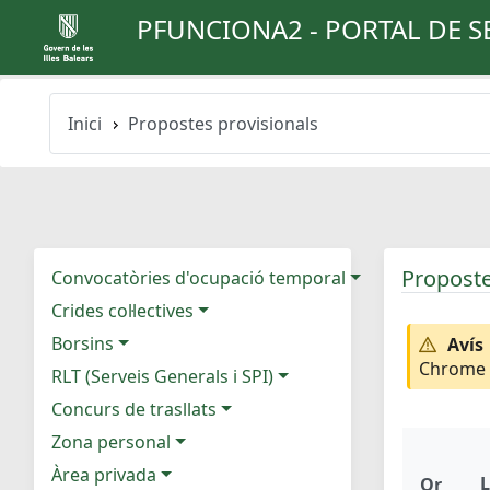
PFUNCIONA2 - PORTAL DE S
Inici
Propostes provisionals
Proposte
Convocatòries d'ocupació temporal
Crides col·lectives
Borsins
Avís
Chrome e
RLT (Serveis Generals i SPI)
Concurs de trasllats
Zona personal
Àrea privada
L
Or