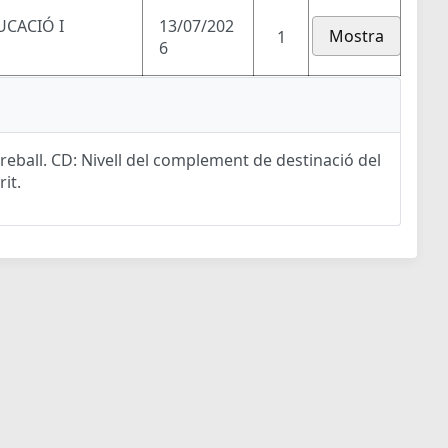
UCACIÓ I
13/07/202
Mostra
1
6
eball. CD: Nivell del complement de destinació del
rit.