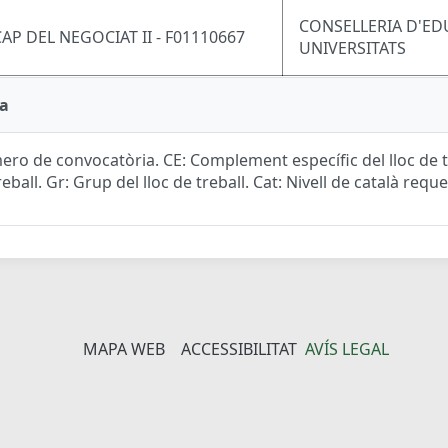
CONSELLERIA D'ED
CAP DEL NEGOCIAT II - F01110667
UNIVERSITATS
a
ro de convocatòria. CE: Complement específic del lloc de tr
reball. Gr: Grup del lloc de treball. Cat: Nivell de català reque
MAPA WEB
ACCESSIBILITAT
AVÍS LEGAL