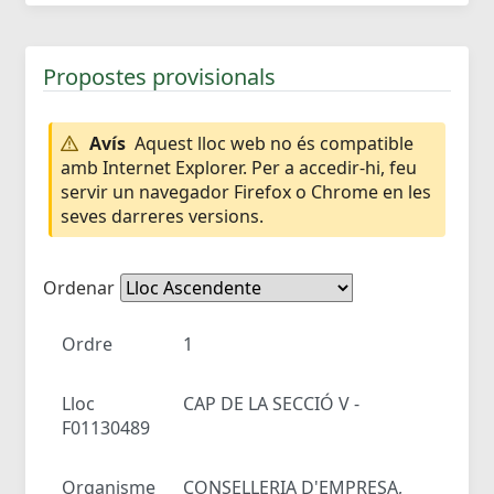
Propostes provisionals
Avís
Aquest lloc web no és compatible
amb Internet Explorer. Per a accedir-hi, feu
servir un navegador Firefox o Chrome en les
seves darreres versions.
Ordenar
Ordre
1
Lloc
CAP DE LA SECCIÓ V -
F01130489
Organisme
CONSELLERIA D'EMPRESA,