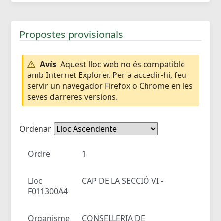
Propostes provisionals
Avís
Aquest lloc web no és compatible
amb Internet Explorer. Per a accedir-hi, feu
servir un navegador Firefox o Chrome en les
seves darreres versions.
Ordenar
Ordre
1
Lloc
CAP DE LA SECCIÓ VI -
F011300A4
Organisme
CONSELLERIA DE