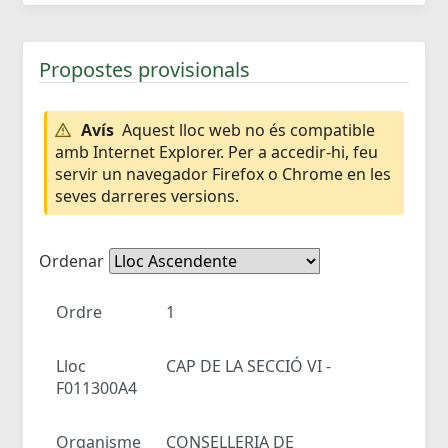
Propostes provisionals
Avís
Aquest lloc web no és compatible
amb Internet Explorer. Per a accedir-hi, feu
servir un navegador Firefox o Chrome en les
seves darreres versions.
Ordenar
Ordre
1
Lloc
CAP DE LA SECCIÓ VI -
F011300A4
Organisme
CONSELLERIA DE