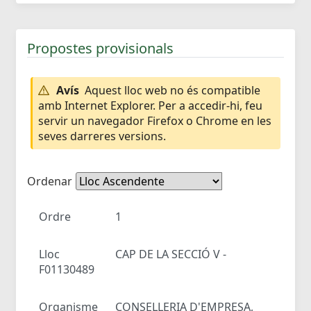
Propostes provisionals
Avís
Aquest lloc web no és compatible
amb Internet Explorer. Per a accedir-hi, feu
servir un navegador Firefox o Chrome en les
seves darreres versions.
Ordenar
Ordre
1
Lloc
CAP DE LA SECCIÓ V -
F01130489
Organisme
CONSELLERIA D'EMPRESA,