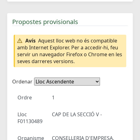
Propostes provisionals
Avís
Aquest lloc web no és compatible
amb Internet Explorer. Per a accedir-hi, feu
servir un navegador Firefox o Chrome en les
seves darreres versions.
Ordenar
Ordre
1
Lloc
CAP DE LA SECCIÓ V -
F01130489
Organisme
CONSELLERIA D'EMPRESA,