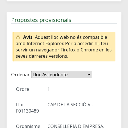
Propostes provisionals
Avís
Aquest lloc web no és compatible
amb Internet Explorer. Per a accedir-hi, feu
servir un navegador Firefox o Chrome en les
seves darreres versions.
Ordenar
Ordre
1
Lloc
CAP DE LA SECCIÓ V -
F01130489
Organisme
CONSELLERIA D'EMPRESA,