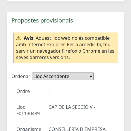
Propostes provisionals
Avís
Aquest lloc web no és compatible
amb Internet Explorer. Per a accedir-hi, feu
servir un navegador Firefox o Chrome en les
seves darreres versions.
Ordenar
Ordre
1
Lloc
CAP DE LA SECCIÓ V -
F01130489
Organisme
CONSELLERIA D'EMPRESA,