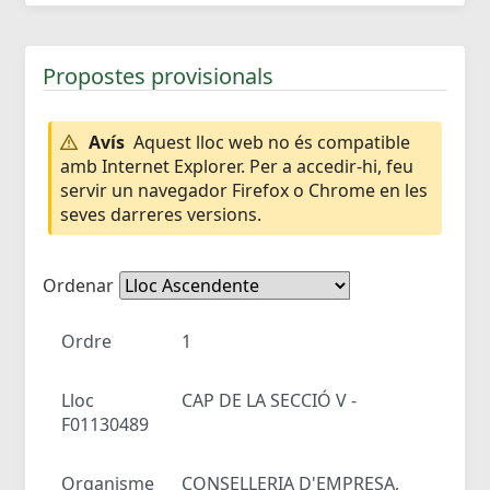
Propostes provisionals
Avís
Aquest lloc web no és compatible
amb Internet Explorer. Per a accedir-hi, feu
servir un navegador Firefox o Chrome en les
seves darreres versions.
Ordenar
Ordre
1
Lloc
CAP DE LA SECCIÓ V -
F01130489
Organisme
CONSELLERIA D'EMPRESA,