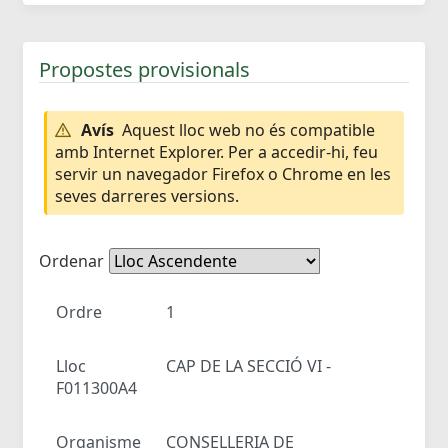
Propostes provisionals
Avís
Aquest lloc web no és compatible
amb Internet Explorer. Per a accedir-hi, feu
servir un navegador Firefox o Chrome en les
seves darreres versions.
Ordenar
Ordre
1
Lloc
CAP DE LA SECCIÓ VI -
F011300A4
Organisme
CONSELLERIA DE