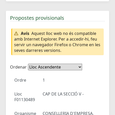
Propostes provisionals
Avís
Aquest lloc web no és compatible
amb Internet Explorer. Per a accedir-hi, feu
servir un navegador Firefox o Chrome en les
seves darreres versions.
Ordenar
Ordre
1
Lloc
CAP DE LA SECCIÓ V -
F01130489
Organisme
CONSELLERIA D'EMPRESA,