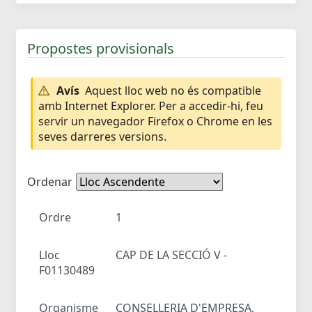
Propostes provisionals
Avís
Aquest lloc web no és compatible
amb Internet Explorer. Per a accedir-hi, feu
servir un navegador Firefox o Chrome en les
seves darreres versions.
Ordenar
Ordre
1
Lloc
CAP DE LA SECCIÓ V -
F01130489
Organisme
CONSELLERIA D'EMPRESA,