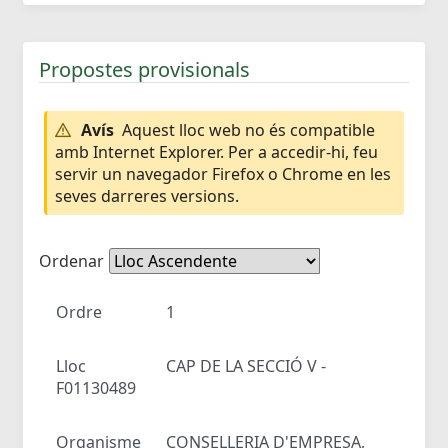
Propostes provisionals
Avís
Aquest lloc web no és compatible
amb Internet Explorer. Per a accedir-hi, feu
servir un navegador Firefox o Chrome en les
seves darreres versions.
Ordenar
Ordre
1
Lloc
CAP DE LA SECCIÓ V -
F01130489
Organisme
CONSELLERIA D'EMPRESA,