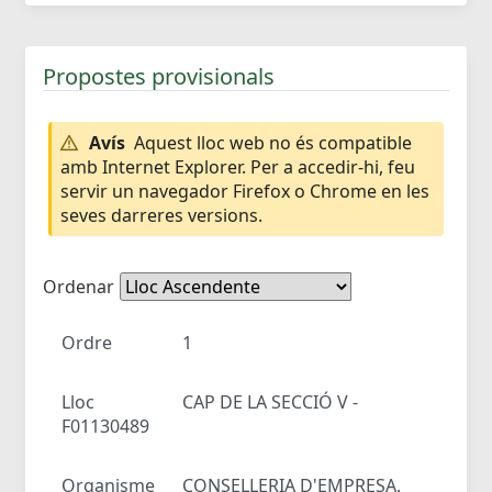
Propostes provisionals
Avís
Aquest lloc web no és compatible
amb Internet Explorer. Per a accedir-hi, feu
servir un navegador Firefox o Chrome en les
seves darreres versions.
Ordenar
Ordre
1
Lloc
CAP DE LA SECCIÓ V -
F01130489
Organisme
CONSELLERIA D'EMPRESA,