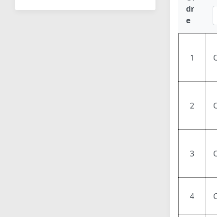
dr
e
1
2
C
3
4