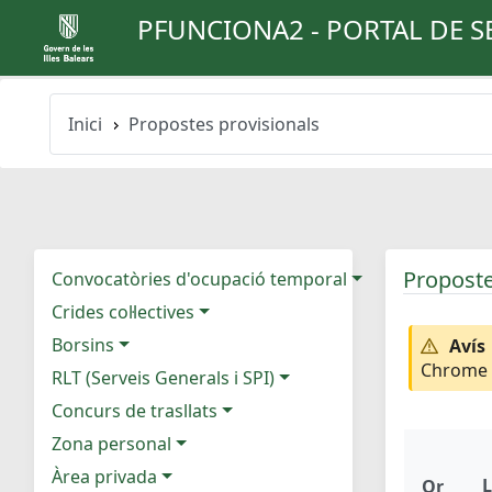
PFUNCIONA2 - PORTAL DE S
Inici
Propostes provisionals
Proposte
Convocatòries d'ocupació temporal
Crides col·lectives
Borsins
Avís
Chrome e
RLT (Serveis Generals i SPI)
Concurs de trasllats
Zona personal
Àrea privada
L
Or