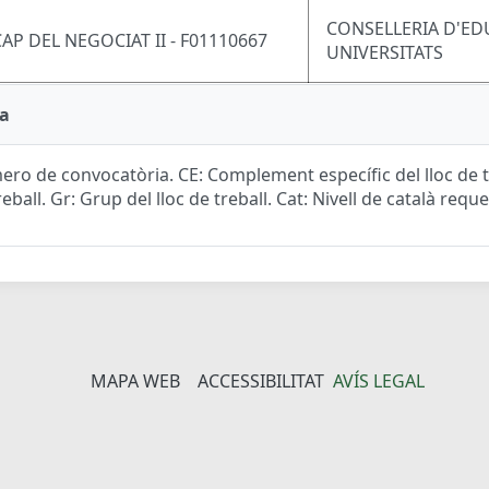
CONSELLERIA D'ED
CAP DEL NEGOCIAT II - F01110667
UNIVERSITATS
a
ro de convocatòria. CE: Complement específic del lloc de tr
reball. Gr: Grup del lloc de treball. Cat: Nivell de català reque
MAPA WEB
ACCESSIBILITAT
AVÍS LEGAL