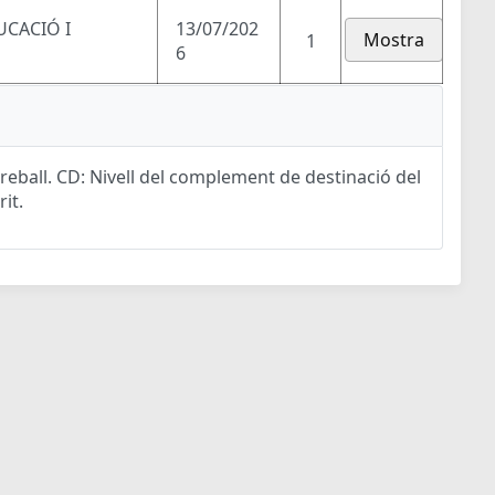
UCACIÓ I
13/07/202
Mostra
1
6
eball. CD: Nivell del complement de destinació del
rit.