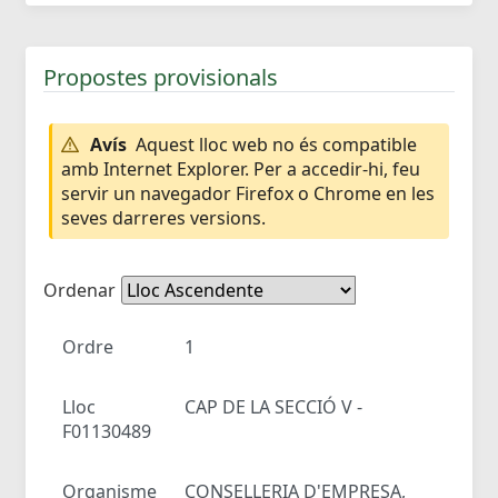
Propostes provisionals
Avís
Aquest lloc web no és compatible
amb Internet Explorer. Per a accedir-hi, feu
servir un navegador Firefox o Chrome en les
seves darreres versions.
Ordenar
Ordre
1
Lloc
CAP DE LA SECCIÓ V -
F01130489
Organisme
CONSELLERIA D'EMPRESA,