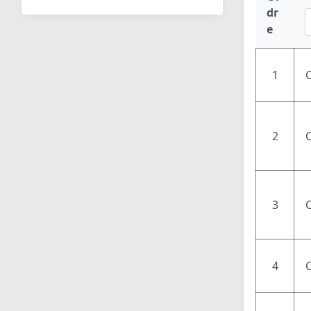
dr
e
1
2
3
C
4