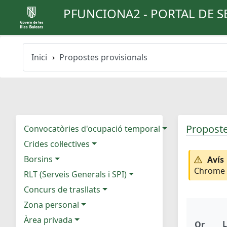
PFUNCIONA2 - PORTAL DE S
Inici
Propostes provisionals
Proposte
Convocatòries d'ocupació temporal
Crides col·lectives
Borsins
Avís
Chrome e
RLT (Serveis Generals i SPI)
Concurs de trasllats
Zona personal
Àrea privada
L
Or