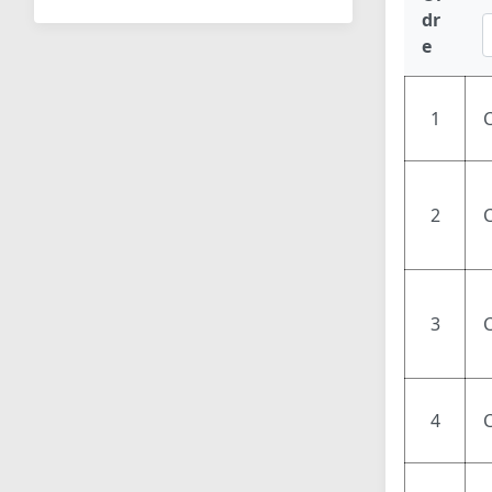
dr
e
1
2
3
C
4