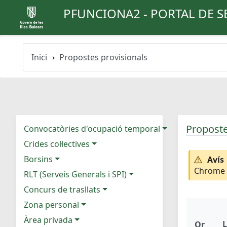
PFUNCIONA2 - PORTAL DE S
Inici
Propostes provisionals
Proposte
Convocatòries d'ocupació temporal
Crides col·lectives
Borsins
Avís
Chrome e
RLT (Serveis Generals i SPI)
Concurs de trasllats
Zona personal
Àrea privada
L
Or