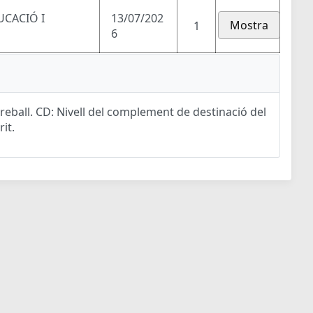
UCACIÓ I
13/07/202
Mostra
1
6
eball. CD: Nivell del complement de destinació del
rit.