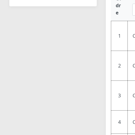
dr
e
1
2
C
3
4