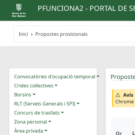
PFUNCIONA2 - PORTAL DE S
Inici
Propostes provisionals
Proposte
Convocatòries d'ocupació temporal
Crides col·lectives
Borsins
Avís
Chrome e
RLT (Serveis Generals i SPI)
Concurs de trasllats
Zona personal
Àrea privada
L
Or