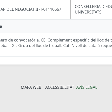
CONSELLERIA D'ED
CAP DEL NEGOCIAT II - F01110667
UNIVERSITATS
a
ro de convocatòria. CE: Complement específic del lloc de tr
reball. Gr: Grup del lloc de treball. Cat: Nivell de català reque
MAPA WEB
ACCESSIBILITAT
AVÍS LEGAL