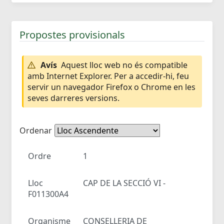
Propostes provisionals
Avís
Aquest lloc web no és compatible
amb Internet Explorer. Per a accedir-hi, feu
servir un navegador Firefox o Chrome en les
seves darreres versions.
Ordenar
Ordre
1
Lloc
CAP DE LA SECCIÓ VI -
F011300A4
Organisme
CONSELLERIA DE