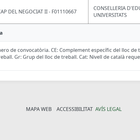
CONSELLERIA D'ED
CAP DEL NEGOCIAT II - F01110667
UNIVERSITATS
a
ro de convocatòria. CE: Complement específic del lloc de tr
reball. Gr: Grup del lloc de treball. Cat: Nivell de català reque
MAPA WEB
ACCESSIBILITAT
AVÍS LEGAL