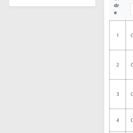
dr
e
1
2
C
3
4