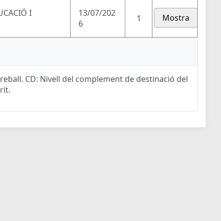
UCACIÓ I
13/07/202
Mostra
1
6
eball. CD: Nivell del complement de destinació del
rit.