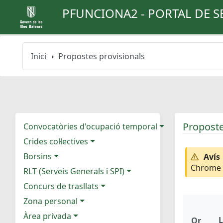
PFUNCIONA2 - PORTAL DE S
Inici
Propostes provisionals
Proposte
Convocatòries d'ocupació temporal
Crides col·lectives
Borsins
Avís
Chrome e
RLT (Serveis Generals i SPI)
Concurs de trasllats
Zona personal
Àrea privada
L
Or