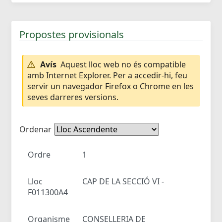
Propostes provisionals
Avís
Aquest lloc web no és compatible
amb Internet Explorer. Per a accedir-hi, feu
servir un navegador Firefox o Chrome en les
seves darreres versions.
Ordenar
Ordre
1
Lloc
CAP DE LA SECCIÓ VI -
F011300A4
Organisme
CONSELLERIA DE