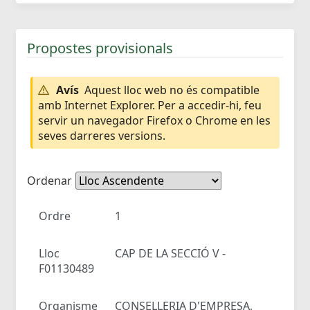
Propostes provisionals
Avís
Aquest lloc web no és compatible
amb Internet Explorer. Per a accedir-hi, feu
servir un navegador Firefox o Chrome en les
seves darreres versions.
Ordenar
Ordre
1
Lloc
CAP DE LA SECCIÓ V -
F01130489
Organisme
CONSELLERIA D'EMPRESA,