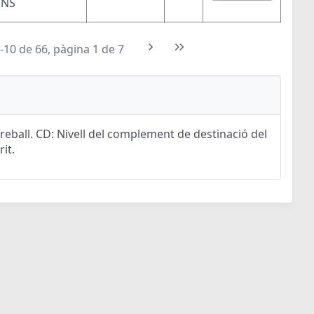
ONS
-10 de 66, pàgina 1 de 7
eball. CD: Nivell del complement de destinació del
rit.