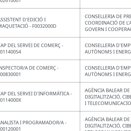
F02610001
CONSELLERIA DE PRE
ASSISTENT D'EDICIÓ I
COORDINACIÓ DE L'
MAQUETACIÓ - F0032000D
GOVERN I COOPERA
CAP DEL SERVEI DE COMERÇ -
CONSELLERIA D'EMP
F01140054
AUTÒNOMS I ENERG
INSPECTOR/A DE COMERÇ -
CONSELLERIA D'EMP
F00830001
AUTÒNOMS I ENERG
AGÈNCIA BALEAR DE
CAP DEL SERVEI D'INFORMÀTICA -
DIGITALITZACIÓ, CI
F0114000X
I TELECOMUNICACI
AGÈNCIA BALEAR DE
ANALISTA I PROGRAMADOR/A -
DIGITALITZACIÓ, CI
F00120001