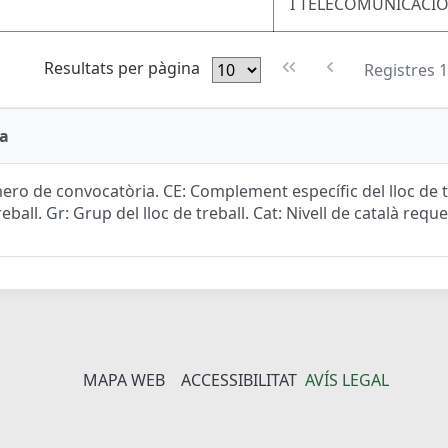
I TELECOMUNICACI
Resultats per pàgina
Registres 1
a
ro de convocatòria. CE: Complement específic del lloc de tr
reball. Gr: Grup del lloc de treball. Cat: Nivell de català reque
MAPA WEB
ACCESSIBILITAT
AVÍS LEGAL