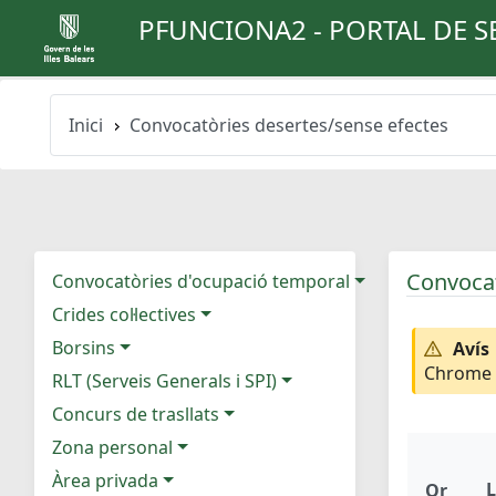
PFUNCIONA2 - PORTAL DE S
Inici
Convocatòries desertes/sense efectes
Convocat
Convocatòries d'ocupació temporal
Crides col·lectives
Borsins
Avís
Chrome e
RLT (Serveis Generals i SPI)
Concurs de trasllats
Zona personal
Àrea privada
L
Or