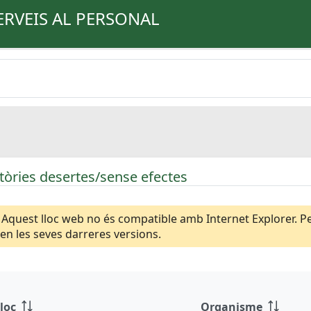
ERVEIS AL PERSONAL
òries desertes/sense efectes
Aquest lloc web no és compatible amb Internet Explorer. Per
n les seves darreres versions.
loc
Organisme