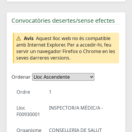
Convocatòries desertes/sense efectes
Avís
Aquest lloc web no és compatible
amb Internet Explorer. Per a accedir-hi, feu
servir un navegador Firefox o Chrome en les
seves darreres versions.
Ordenar
Ordre
1
Lloc
INSPECTOR/A MÈDIC/A -
F00930001
Organisme
CONSELLERIA DE SALUT