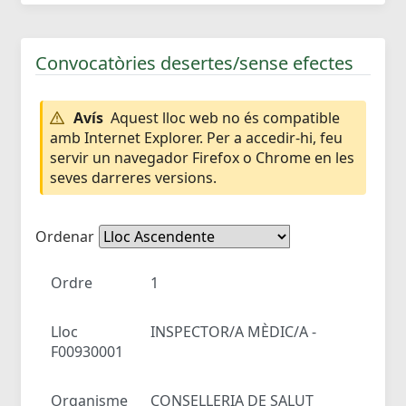
Convocatòries desertes/sense efectes
Avís
Aquest lloc web no és compatible
amb Internet Explorer. Per a accedir-hi, feu
servir un navegador Firefox o Chrome en les
seves darreres versions.
Ordenar
Ordre
1
Lloc
INSPECTOR/A MÈDIC/A -
F00930001
Organisme
CONSELLERIA DE SALUT