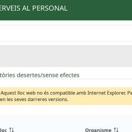
ERVEIS AL PERSONAL
òries desertes/sense efectes
Aquest lloc web no és compatible amb Internet Explorer. Per
n les seves darreres versions.
loc
Organisme