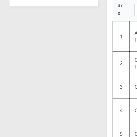
dr
e
1
2
3
4
5