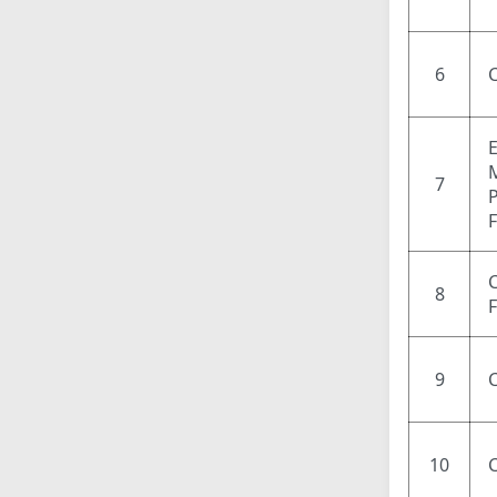
6
7
P
C
8
9
C
10