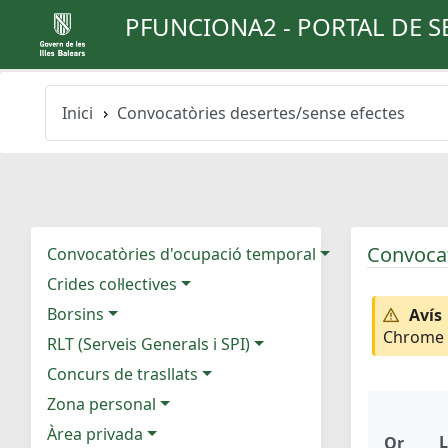
PFUNCIONA2 - PORTAL DE S
Inici
Convocatòries desertes/sense efectes
Convocat
Convocatòries d'ocupació temporal
Crides col·lectives
Borsins
Avís
Chrome e
RLT (Serveis Generals i SPI)
Concurs de trasllats
Zona personal
Àrea privada
L
Or