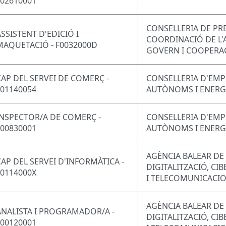
F02610001
CONSELLERIA DE PRE
ASSISTENT D'EDICIÓ I
COORDINACIÓ DE L'
MAQUETACIÓ - F0032000D
GOVERN I COOPERA
CAP DEL SERVEI DE COMERÇ -
CONSELLERIA D'EMP
F01140054
AUTÒNOMS I ENERG
INSPECTOR/A DE COMERÇ -
CONSELLERIA D'EMP
F00830001
AUTÒNOMS I ENERG
AGÈNCIA BALEAR DE
CAP DEL SERVEI D'INFORMÀTICA -
DIGITALITZACIÓ, CI
F0114000X
I TELECOMUNICACI
AGÈNCIA BALEAR DE
ANALISTA I PROGRAMADOR/A -
DIGITALITZACIÓ, CI
F00120001