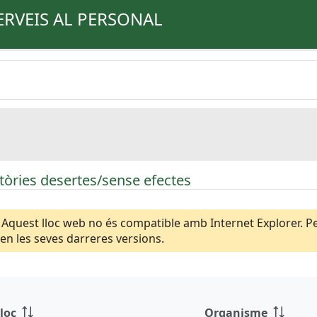
ERVEIS AL PERSONAL
òries desertes/sense efectes
Aquest lloc web no és compatible amb Internet Explorer. Per
n les seves darreres versions.
loc
Organisme