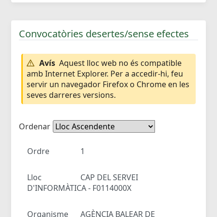
Convocatòries desertes/sense efectes
Avís
Aquest lloc web no és compatible
amb Internet Explorer. Per a accedir-hi, feu
servir un navegador Firefox o Chrome en les
seves darreres versions.
Ordenar
Ordre
1
Lloc
CAP DEL SERVEI
D'INFORMÀTICA - F0114000X
Organisme
AGÈNCIA BALEAR DE