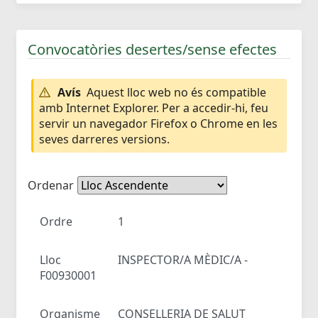
Convocatòries desertes/sense efectes
Avís
Aquest lloc web no és compatible
amb Internet Explorer. Per a accedir-hi, feu
servir un navegador Firefox o Chrome en les
seves darreres versions.
Ordenar
Ordre
1
Lloc
INSPECTOR/A MÈDIC/A -
F00930001
Organisme
CONSELLERIA DE SALUT