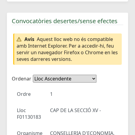
Convocatòries desertes/sense efectes
Avís
Aquest lloc web no és compatible
amb Internet Explorer. Per a accedir-hi, feu
servir un navegador Firefox o Chrome en les
seves darreres versions.
Ordenar
Ordre
1
Lloc
CAP DE LA SECCIÓ XV -
F01130183
Organisme
CONSELLERIA D'ECONOMIA,