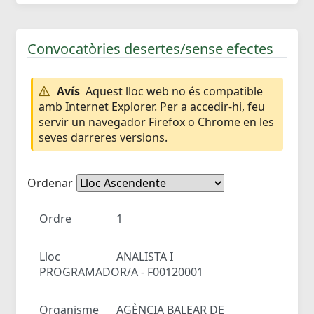
Convocatòries desertes/sense efectes
Avís
Aquest lloc web no és compatible
amb Internet Explorer. Per a accedir-hi, feu
servir un navegador Firefox o Chrome en les
seves darreres versions.
Ordenar
Ordre
1
Lloc
ANALISTA I
PROGRAMADOR/A - F00120001
Organisme
AGÈNCIA BALEAR DE